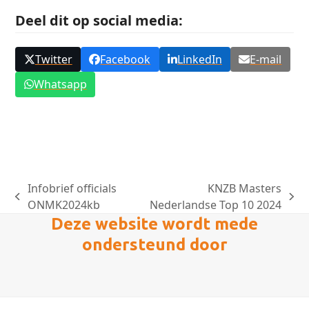
Deel dit op social media:
Twitter
Facebook
LinkedIn
E-mail
Whatsapp
Infobrief officials
KNZB Masters
previous
next
ONMK2024kb
Nederlandse Top 10 2024
post:
post:
Deze website wordt mede
ondersteund door