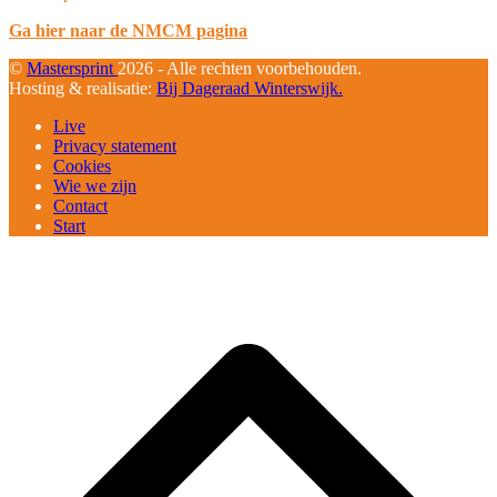
Ga hier naar de NMCM pagina
©
Mastersprint
2026 - Alle rechten voorbehouden.
Hosting & realisatie:
Bij Dageraad Winterswijk.
Live
Privacy statement
Cookies
Wie we zijn
Contact
Start
B
T
T