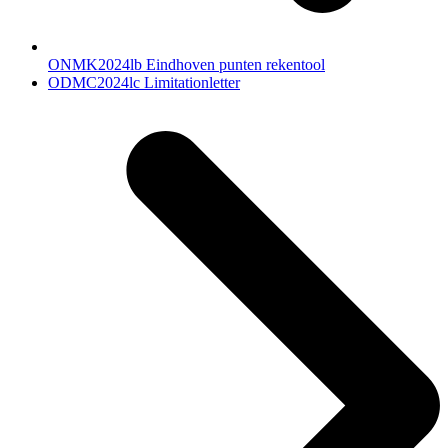
ONMK2024lb Eindhoven punten rekentool
next
ODMC2024lc Limitationletter
post: