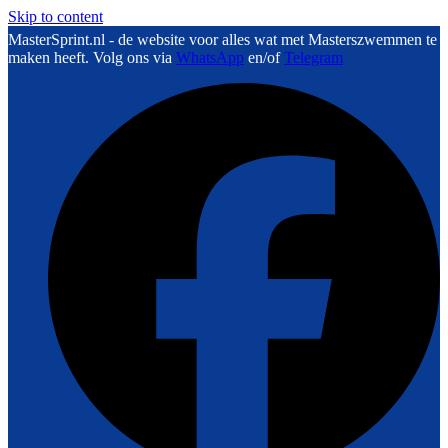
Skip to content
MasterSprint.nl - de website voor alles wat met Masterszwemmen te
maken heeft. Volg ons via
WhatsApp
en/of
Telegram
F