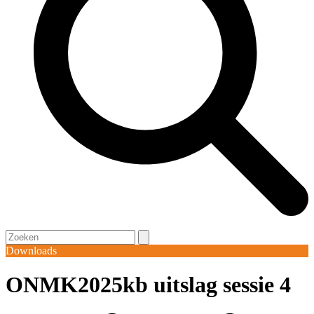
Open
Close
Search
mobile
mobile
Downloads
menu
menu
ONMK2025kb uitslag sessie 4