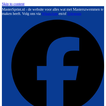
Skip to content
MasterSprint.nl - de website voor alles wat met Masterszwemmen te
maken heeft. Volg ons via
WhatsApp
en/of
Telegram
F