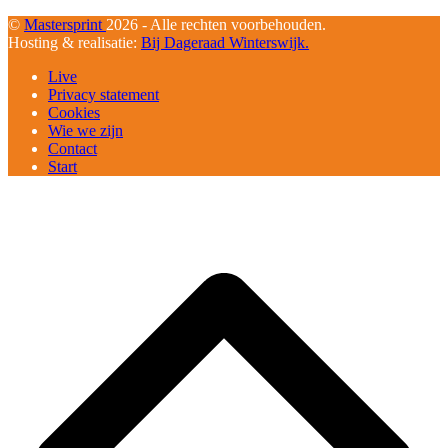
©
Mastersprint
2026 - Alle rechten voorbehouden.
Hosting & realisatie:
Bij Dageraad Winterswijk.
Live
Privacy statement
Cookies
Wie we zijn
Contact
Start
B
T
T