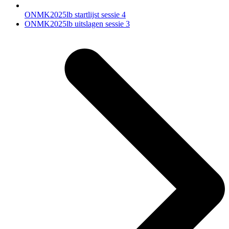
ONMK2025lb startlijst sessie 4
next
ONMK2025lb uitslagen sessie 3
post: