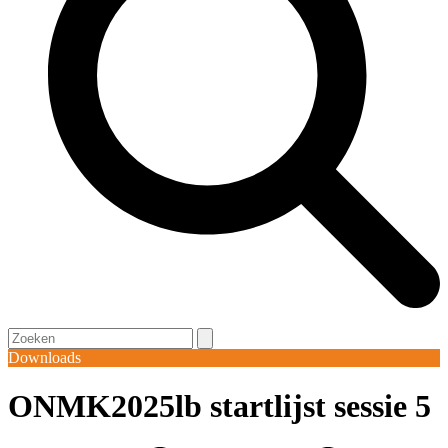
Open
Close
Search
mobile
mobile
Downloads
menu
menu
ONMK2025lb startlijst sessie 5