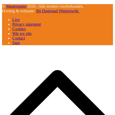
©
Mastersprint
2026 - Alle rechten voorbehouden.
Hosting & realisatie:
Bij Dageraad Winterswijk.
Live
Privacy statement
Cookies
Wie we zijn
Contact
Start
B
T
T