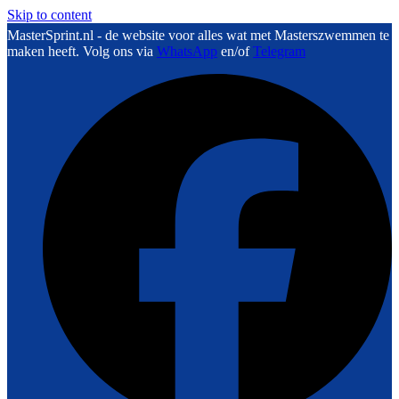
Skip to content
MasterSprint.nl - de website voor alles wat met Masterszwemmen te
maken heeft. Volg ons via
WhatsApp
en/of
Telegram
F