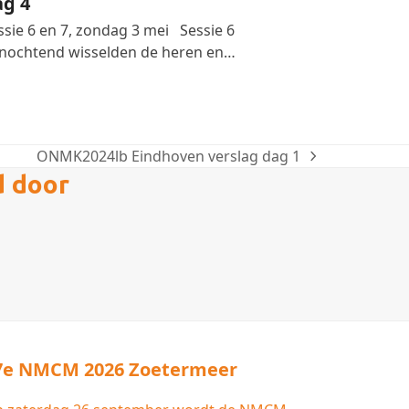
ag 4
ssie 6 en 7, zondag 3 mei Sessie 6
nochtend wisselden de heren en…
ONMK2024lb Eindhoven verslag dag 1
next
d door
post:
7e NMCM 2026 Zoetermeer