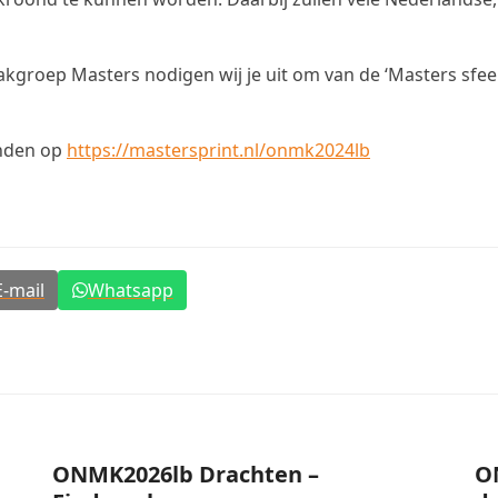
kgroep Masters nodigen wij je uit om van de ‘Masters sfee
inden op
https://mastersprint.nl/onmk2024lb
E-mail
Whatsapp
ONMK2026lb Drachten –
O