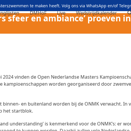
asterszwemmen te maken heeft. Volg ons via
WhatsApp
en/of
Teleg
nglijsten
DMHoF
Live
Wedstrijdkalender
s sfeer en ambiance’ proeven i
i 2024 vinden de Open Nederlandse Masters Kampioenschap
e kampioenschappen worden georganiseerd door zwemver
 binnen- en buitenland worden bij de ONMK verwacht. In vier
 het startblok.
p and understanding’ is kenmerkend voor de ONMK’s: er wor
gekroond te kunnen worden. Daarbij zullen vele Nederlands