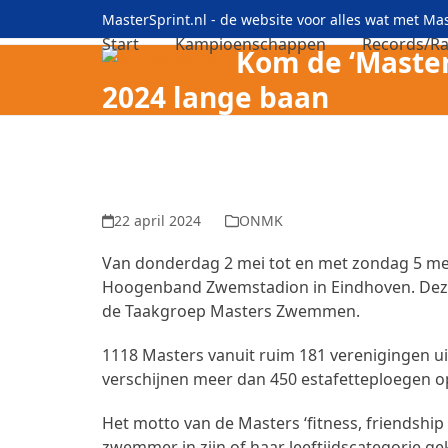
Skip
MasterSprint.nl - de website voor alles wat met M
to
Start
Kampioenschappen
Records/Ra
Kom de ‘Master
content
2024 lange baan
22 april 2024
ONMK
Van donderdag 2 mei tot en met zondag 5 me
Hoogenband Zwemstadion in Eindhoven. Dez
de Taakgroep Masters Zwemmen.
1118 Masters vanuit ruim 181 verenigingen uit
verschijnen meer dan 450 estafetteploegen op
Het motto van de Masters ‘fitness, friendshi
zwemmer in zijn of haar leeftijdscategorie 