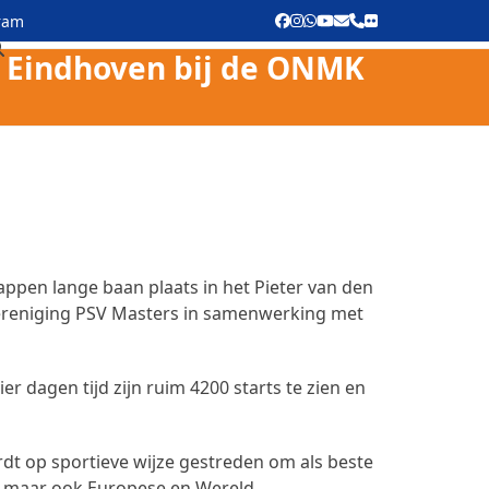
ram
Facebook
Instagram
Whatsapp
YouTube
E-
Phone
Flickr
mail
n Eindhoven bij de ONMK
pen lange baan plaats in het Pieter van den
eniging PSV Masters in samenwerking met
 dagen tijd zijn ruim 4200 starts te zien en
dt op sportieve wijze gestreden om als beste
e, maar ook Europese en Wereld