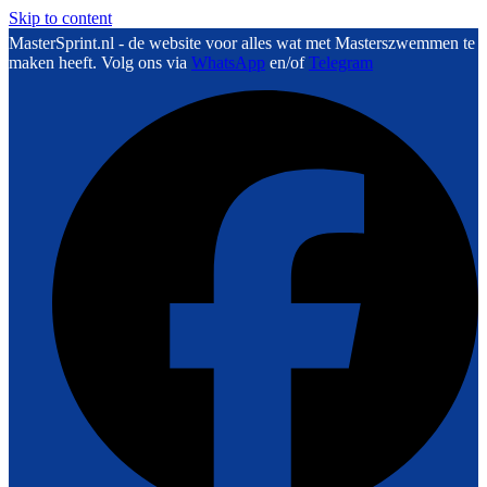
Skip to content
MasterSprint.nl - de website voor alles wat met Masterszwemmen te
maken heeft. Volg ons via
WhatsApp
en/of
Telegram
F