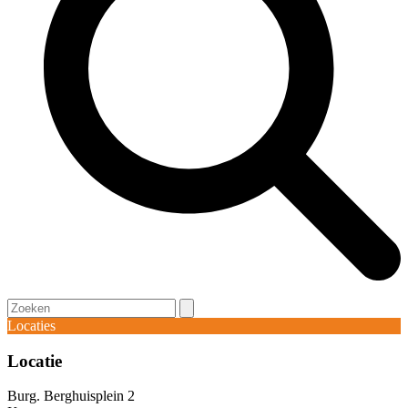
Open
Close
Search
mobile
mobile
Locaties
menu
menu
Locatie
Burg. Berghuisplein 2