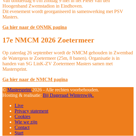
Van donderdag 6 t/m zondag 9 mei in het Pieter van den
Hoogenband Zwemstadion in Eindhoven.
Dit evenement wordt georganiseerd in samenwerking met PSV
Masters.
Ga hier naar de ONMK pagina
17e NMCM 2026 Zoetermeer
Op zaterdag 26 september wordt de NMCM gehouden in Zwembad
de Watergeus te Zoetermeer (25m, 8 banen). Organisatie is in
handen van SG LinK-ZV Zoetermeer Masters samen met
Mastersprint.
Ga hier naar de NMCM pagina
©
Mastersprint
2026 - Alle rechten voorbehouden.
Hosting & realisatie:
Bij Dageraad Winterswijk.
Live
Privacy statement
Cookies
Wie we zijn
Contact
Start