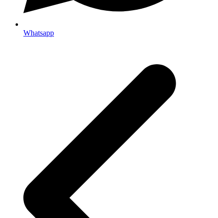
Whatsapp
p
p