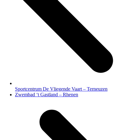
Sportcentrum De Vliegende Vaart – Terneuzen
next
Zwembad ‘t Gastland – Rhenen
post: