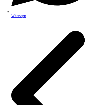
Whatsapp
p
p