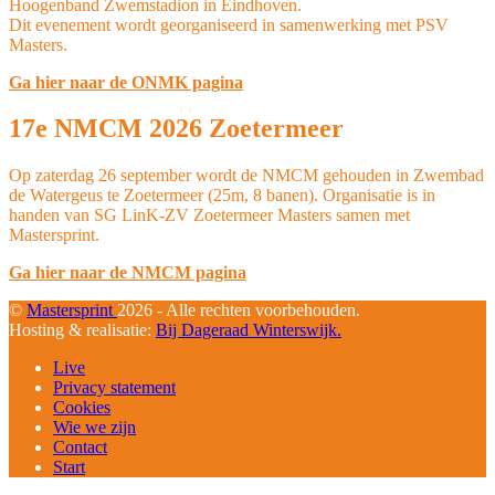
Hoogenband Zwemstadion in Eindhoven.
Dit evenement wordt georganiseerd in samenwerking met PSV
Masters.
Ga hier naar de ONMK pagina
17e NMCM 2026 Zoetermeer
Op zaterdag 26 september wordt de NMCM gehouden in Zwembad
de Watergeus te Zoetermeer (25m, 8 banen). Organisatie is in
handen van SG LinK-ZV Zoetermeer Masters samen met
Mastersprint.
Ga hier naar de NMCM pagina
©
Mastersprint
2026 - Alle rechten voorbehouden.
Hosting & realisatie:
Bij Dageraad Winterswijk.
Live
Privacy statement
Cookies
Wie we zijn
Contact
Start