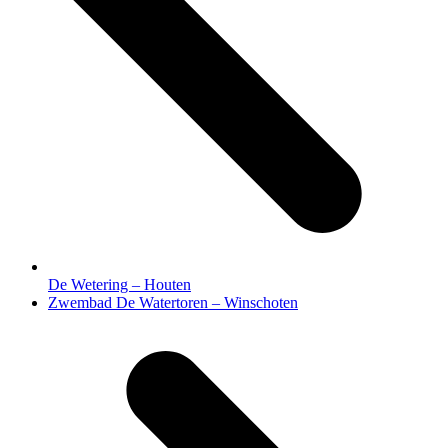
De Wetering – Houten
next
Zwembad De Watertoren – Winschoten
post: