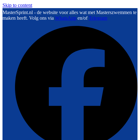
Skip to content
MasterSprint.nl - de website voor alles wat met Masterszwemmen te
maken heeft. Volg ons via
WhatsApp
en/of
Telegram
F