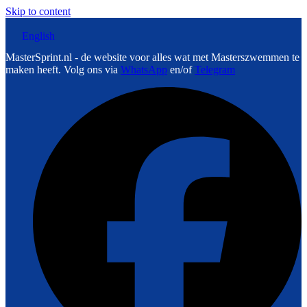
Skip to content
English
MasterSprint.nl - de website voor alles wat met Masterszwemmen te
maken heeft. Volg ons via
WhatsApp
en/of
Telegram
F