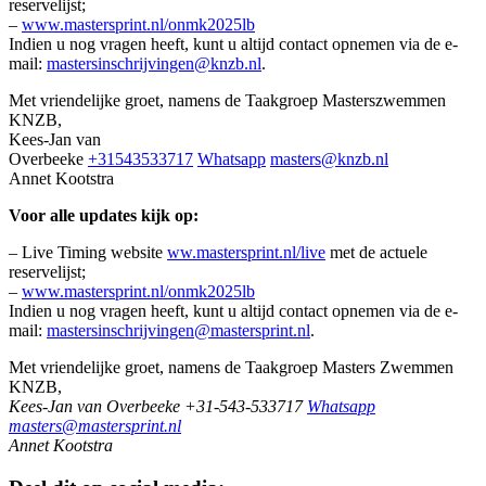
reservelijst;
–
www.mastersprint.nl/onmk2025lb
Indien u nog vragen heeft, kunt u altijd contact opnemen via de e-
mail:
mastersinschrijvingen@knzb.nl
.
Met vriendelijke groet, namens de Taakgroep Masterszwemmen
KNZB,
Kees-Jan van
Overbeeke
+31543533717
Whatsapp
masters@knzb.nl
Annet Kootstra
Voor alle updates kijk op:
– Live Timing website
ww.mastersprint.nl/live
met de actuele
reservelijst;
–
www.mastersprint.nl/onmk2025lb
Indien u nog vragen heeft, kunt u altijd contact opnemen via de e-
mail:
mastersinschrijvingen@mastersprint.nl
.
Met vriendelijke groet, namens de Taakgroep Masters Zwemmen
KNZB,
Kees-Jan van Overbeeke +31-543-533717
Whatsapp
masters@mastersprint.nl
Annet Kootstra