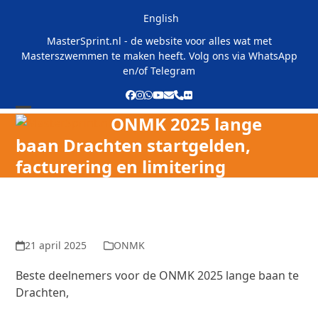
Skip
English
to
content
MasterSprint.nl - de website voor alles wat met
Masterszwemmen te maken heeft. Volg ons via
WhatsApp
en/of
Telegram
Facebook
Instagram
Whatsapp
YouTube
E-
Phone
Flickr
mail
ONMK 2025 lange
Open
Close
baan Drachten startgelden,
mobile
mobile
facturering en limitering
menu
menu
21 april 2025
ONMK
Beste deelnemers voor de ONMK 2025 lange baan te
Drachten,