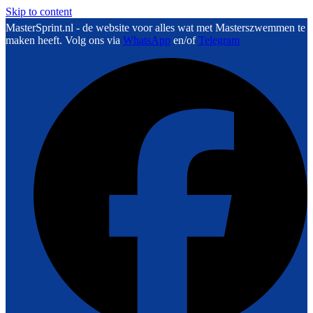
Skip to content
MasterSprint.nl - de website voor alles wat met Masterszwemmen te
maken heeft. Volg ons via
WhatsApp
en/of
Telegram
F