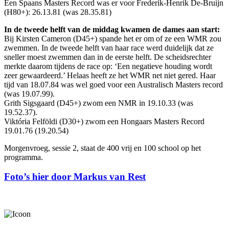
Een Spaans Masters Record was er voor Frederik-Henrik De-Bruijn
(H80+): 26.13.81 (was 28.35.81)
In de tweede helft van de middag kwamen de dames aan start:
Bij Kirsten Cameron (D45+) spande het er om of ze een WMR zou
zwemmen. In de tweede helft van haar race werd duidelijk dat ze
sneller moest zwemmen dan in de eerste helft. De scheidsrechter
merkte daarom tijdens de race op: ‘Een negatieve houding wordt
zeer gewaardeerd.’ Helaas heeft ze het WMR net niet gered. Haar
tijd van 18.07.84 was wel goed voor een Australisch Masters record
(was 19.07.99).
Grith Sigsgaard (D45+) zwom een NMR in 19.10.33 (was
19.52.37).
Viktória Felföldi (D30+) zwom een Hongaars Masters Record
19.01.76 (19.20.54)
Morgenvroeg, sessie 2, staat de 400 vrij en 100 school op het
programma.
Foto’s hier door Markus van Rest