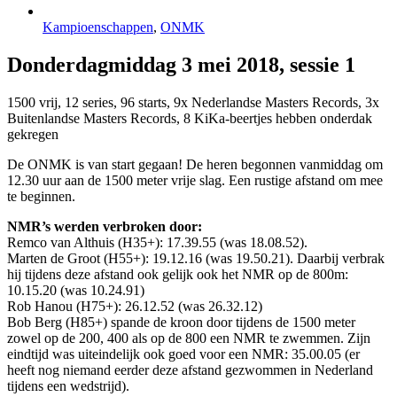
Kampioenschappen
,
ONMK
Donderdagmiddag 3 mei 2018, sessie 1
1500 vrij, 12 series, 96 starts, 9x Nederlandse Masters Records, 3x
Buitenlandse Masters Records, 8 KiKa-beertjes hebben onderdak
gekregen
De ONMK is van start gegaan! De heren begonnen vanmiddag om
12.30 uur aan de 1500 meter vrije slag. Een rustige afstand om mee
te beginnen.
NMR’s werden verbroken door:
Remco van Althuis (H35+): 17.39.55 (was 18.08.52).
Marten de Groot (H55+): 19.12.16 (was 19.50.21). Daarbij verbrak
hij tijdens deze afstand ook gelijk ook het NMR op de 800m:
10.15.20 (was 10.24.91)
Rob Hanou (H75+): 26.12.52 (was 26.32.12)
Bob Berg (H85+) spande de kroon door tijdens de 1500 meter
zowel op de 200, 400 als op de 800 een NMR te zwemmen. Zijn
eindtijd was uiteindelijk ook goed voor een NMR: 35.00.05 (er
heeft nog niemand eerder deze afstand gezwommen in Nederland
tijdens een wedstrijd).