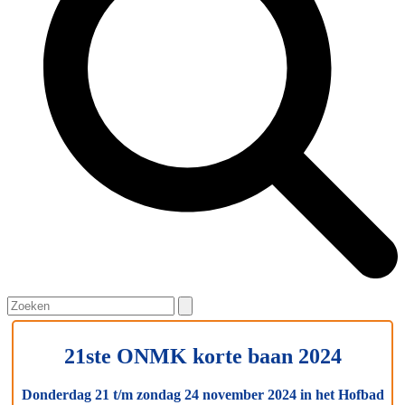
Open
Close
Search
mobile
mobile
menu
menu
21ste ONMK korte baan 2024
Donderdag 21 t/m zondag 24 november 2024 in het Hofbad