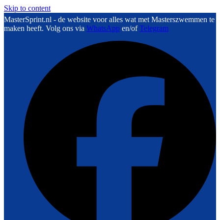
Skip to content
MasterSprint.nl - de website voor alles wat met Masterszwemmen te
maken heeft. Volg ons via
WhatsApp
en/of
Telegram
F