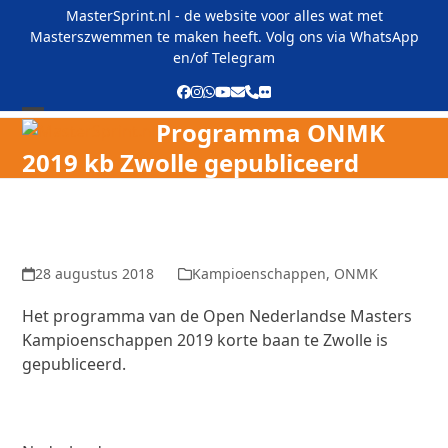
Skip
MasterSprint.nl - de website voor alles wat met
to
Masterszwemmen te maken heeft. Volg ons via
WhatsApp
content
en/of
Telegram
Facebook
Instagram
Whatsapp
YouTube
E-
Phone
Flickr
mail
Programma ONMK
Open
Close
2019 kb Zwolle gepubliceerd
mobile
mobile
menu
menu
28 augustus 2018
Kampioenschappen
,
ONMK
Het programma van de Open Nederlandse Masters
Kampioenschappen 2019 korte baan te Zwolle is
gepubliceerd.