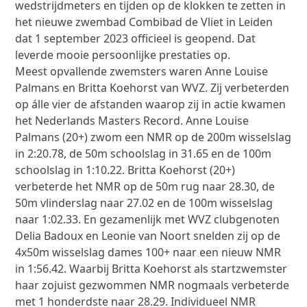
wedstrijdmeters en tijden op de klokken te zetten in
het nieuwe zwembad Combibad de Vliet in Leiden
dat 1 september 2023 officieel is geopend. Dat
leverde mooie persoonlijke prestaties op.
Meest opvallende zwemsters waren Anne Louise
Palmans en Britta Koehorst van WVZ. Zij verbeterden
op álle vier de afstanden waarop zij in actie kwamen
het Nederlands Masters Record. Anne Louise
Palmans (20+) zwom een NMR op de 200m wisselslag
in 2:20.78, de 50m schoolslag in 31.65 en de 100m
schoolslag in 1:10.22. Britta Koehorst (20+)
verbeterde het NMR op de 50m rug naar 28.30, de
50m vlinderslag naar 27.02 en de 100m wisselslag
naar 1:02.33. En gezamenlijk met WVZ clubgenoten
Delia Badoux en Leonie van Noort snelden zij op de
4x50m wisselslag dames 100+ naar een nieuw NMR
in 1:56.42. Waarbij Britta Koehorst als startzwemster
haar zojuist gezwommen NMR nogmaals verbeterde
met 1 honderdste naar 28.29. Individueel NMR