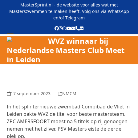
Skip
MasterSprint.nl - de website voor alles wat met
to
Masterszwemmen te maken heeft. Volg ons via
WhatsApp
content
en/of
Telegram
Facebook
Instagram
Whatsapp
YouTube
E-
Phone
Flickr
mail
WVZ winnaar bij
Open
Close
Nederlandse Masters Club Meet
mobile
mobile
in Leiden
menu
menu
17 september 2023
NMCM
In het splinternieuwe zwembad Combibad de Vliet in
Leiden pakte WVZ de titel voor beste mastersteam.
ZPC AMERSFOORT moest na 5 titels op rij genoegen
nemen met het zilver. PSV Masters eiste de derde
plek op.