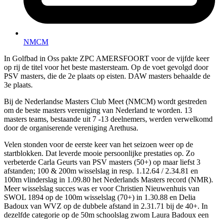
NMCM
In Golfbad in Oss pakte ZPC AMERSFOORT voor de vijfde keer
op rij de titel voor het beste mastersteam. Op de voet gevolgd door
PSV masters, die de 2e plaats op eisten. DAW masters behaalde de
3e plaats.
Bij de Nederlandse Masters Club Meet (NMCM) wordt gestreden
om de beste masters vereniging van Nederland te worden. 13
masters teams, bestaande uit 7 -13 deelnemers, werden verwelkomd
door de organiserende vereniging Arethusa.
Velen stonden voor de eerste keer van het seizoen weer op de
startblokken. Dat leverde mooie persoonlijke prestaties op. Zo
verbeterde Carla Geurts van PSV masters (50+) op maar liefst 3
afstanden; 100 & 200m wisselslag in resp. 1.12.64 / 2.34.81 en
100m vlinderslag in 1.09.80 het Nederlands Masters record (NMR).
Meer wisselslag succes was er voor Christien Nieuwenhuis van
SWOL 1894 op de 100m wisselslag (70+) in 1.30.88 en Delia
Badoux van WVZ op de dubbele afstand in 2.31.71 bij de 40+. In
dezelfde categorie op de 50m schoolslag zwom Laura Badoux een