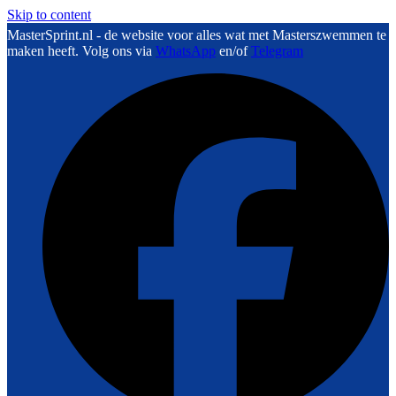
Skip to content
MasterSprint.nl - de website voor alles wat met Masterszwemmen te
maken heeft. Volg ons via
WhatsApp
en/of
Telegram
F