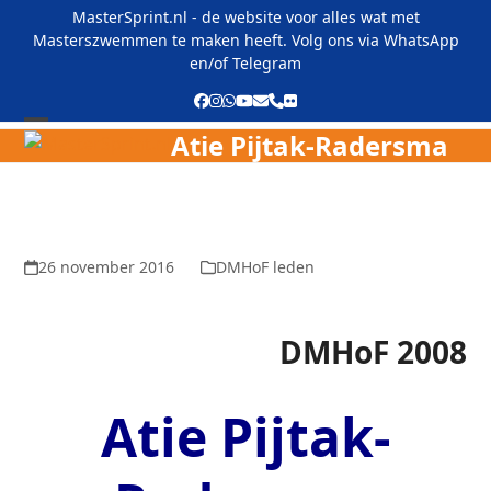
Skip
MasterSprint.nl - de website voor alles wat met
to
Masterszwemmen te maken heeft. Volg ons via
WhatsApp
content
en/of
Telegram
Facebook
Instagram
Whatsapp
YouTube
E-
Phone
Flickr
mail
Atie Pijtak-Radersma
Open
Close
mobile
mobile
menu
menu
26 november 2016
DMHoF leden
DMHoF 2008
Atie Pijtak-