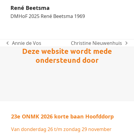
René Beetsma
DMHoF 2025 René Beetsma 1969
Annie de Vos
Christine Nieuwenhuis
previous
next
Deze website wordt mede
post:
post:
ondersteund door
23e ONMK 2026 korte baan Hoofddorp
Van donderdag 26 t/m zondag 29 november