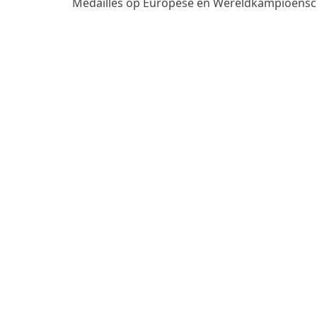
Medailles op Europese en Wereldkampioenscha
Terug naar Dutch Master
The Justified Image Grid JS is not loaded. T
DMHoF
DMHoF 2008
Edwin van Norden
Deel dit op social media:
Twitter
Facebook
LinkedIn