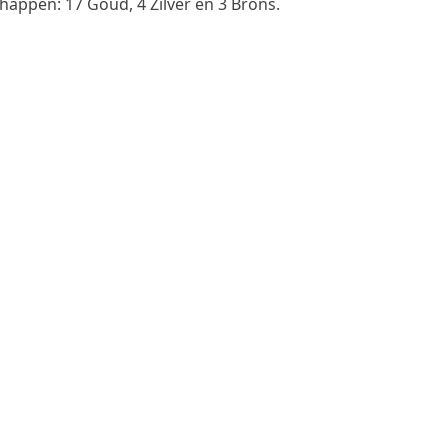
ppen: 17 Goud, 4 Zilver en 3 Brons.
s Hall of Fame ledenoverzicht.
ry disabling Conditional script loading in the General sett
E-mail
Whatsapp