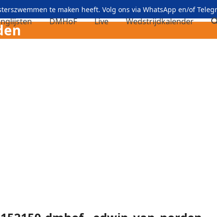
asterszwemmen te maken heeft. Volg ons via
WhatsApp
en/of
Teleg
nglijsten
DMHoF
Live
Wedstrijdkalender
den