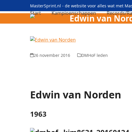
Skip
MasterSprint.nl - de website voor alles wat met M
to
Start
Kampioenschappen
Records/Ra
Edwin van Nor
content
26 november 2016
DMHoF leden
Edwin van Norden
1963