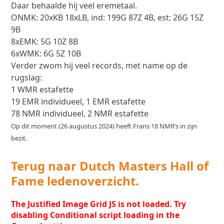
Daar behaalde hij veel eremetaal.
ONMK: 20xKB 18xLB, ind: 199G 87Z 4B, est: 26G 15Z
9B
8xEMK: 5G 10Z 8B
6xWMK: 6G 5Z 10B
Verder zwom hij veel records, met name op de
rugslag:
1 WMR estafette
19 EMR individueel, 1 EMR estafette
78 NMR individueel, 2 NMR estafette
Op dit moment (26 augustus 2024) heeft Frans 18 NMR’s in zijn
bezit.
Terug naar Dutch Masters Hall of
Fame ledenoverzicht.
The Justified Image Grid JS is not loaded. Try
disabling Conditional script loading in the