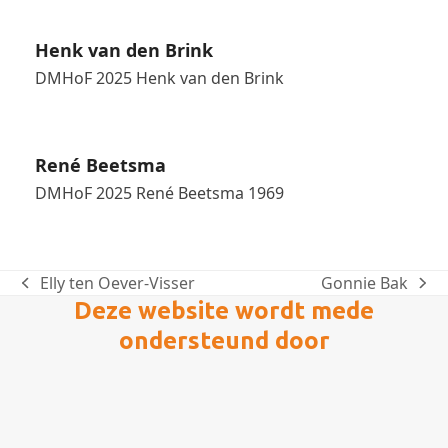
Henk van den Brink
DMHoF 2025 Henk van den Brink
René Beetsma
DMHoF 2025 René Beetsma 1969
Elly ten Oever-Visser
Gonnie Bak
previous
next
Deze website wordt mede
post:
post:
ondersteund door