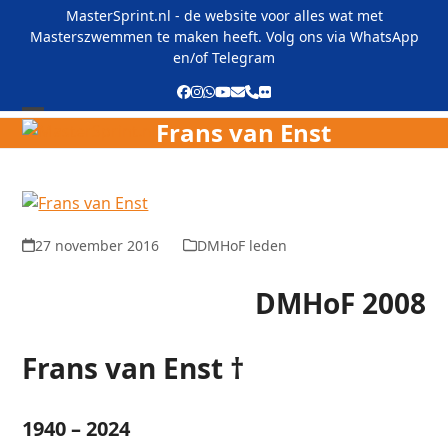
Skip
MasterSprint.nl - de website voor alles wat met
to
Masterszwemmen te maken heeft. Volg ons via
WhatsApp
content
en/of
Telegram
Facebook
Instagram
Whatsapp
YouTube
E-
Phone
Flickr
mail
Frans van Enst
Open
Close
mobile
mobile
menu
menu
27 november 2016
DMHoF leden
DMHoF 2008
Frans van Enst †
1940 – 2024