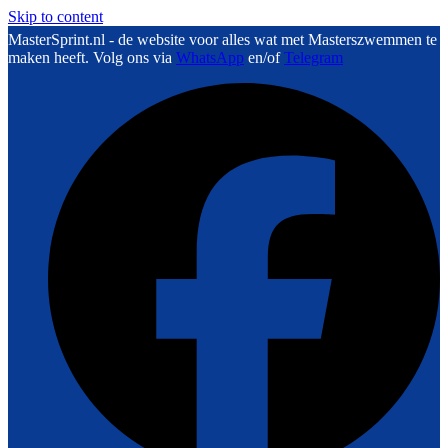
Skip to content
MasterSprint.nl - de website voor alles wat met Masterszwemmen te
maken heeft. Volg ons via
WhatsApp
en/of
Telegram
F