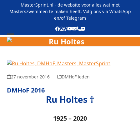
Skip
MasterSprint.nl - de website voor alles wat met
to
Masterszwemmen te maken heeft. Volg ons via
WhatsApp
content
en/of
Telegram
Facebook
Instagram
Whatsapp
YouTube
E-
Phone
Flickr
mail
Ru Holtes
Open
Close
mobile
mobile
menu
menu
27 november 2016
DMHoF leden
DMHoF 2016
Ru Holtes †
1925 – 2020